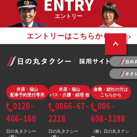
ENTRY
エントリー
エントリーはこちらから
井原・福山
井原・福山
倉敷・総社の方は
配車予約受付専用
バス・介護・経理 他
こちらから
0120-
0866-67-
086-
466-160
2218
698-1288
日の丸タクシー
日の丸タクシー
（株）日の丸タクシ
（株）
（株）
ー