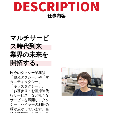
DESCRIPTION
仕事内容
マルチサービ
ス時代到来
業界の未来を
開拓する。
昨今のタクシー業務は
「観光タクシー」や「マ
タニティタクシー」、
「キッズタクシー」、
「お墓参り・お墓掃除代
行サービス」など様々な
サービスを展開し、タク
シー・ハイヤーの利用の
幅が広がっています。当