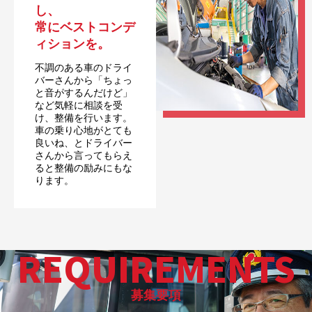
し、
常にベストコンデ
ィションを。
不調のある車のドライ
バーさんから「ちょっ
と音がするんだけど」
など気軽に相談を受
け、整備を行います。
車の乗り心地がとても
良いね、とドライバー
さんから言ってもらえ
ると整備の励みにもな
ります。
REQUIREMENTS
募集要項