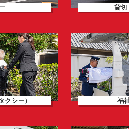
ー
貸切
タクシー）
福