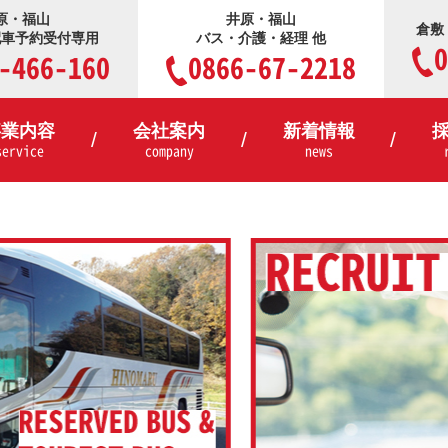
原・福山
井原・福山
倉敷
配車予約受付専用
バス・介護・経理 他
0
-466-160
0866-67-2218
事業内容
会社案内
新着情報
service
company
news