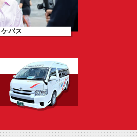
ロケバス
。