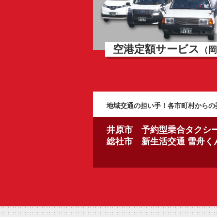
空港定額サービス
（岡
地域交通の担い手！各市町村からの
井原市 予約型乗合タクシ
総社市 新生活交通 雪舟く