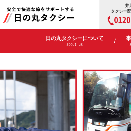
井
タクシー
0120
日の丸タクシーについて
about us