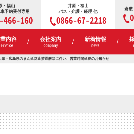
原・福山
井原・福山
倉敷
配車予約受付専用
バス・介護・経理 他
0
-466-160
0866-67-2218
事業内容
会社案内
新着情報
service
company
news
岡山県・広島県のまん延防止措置解除に伴い、営業時間延長のお知らせ