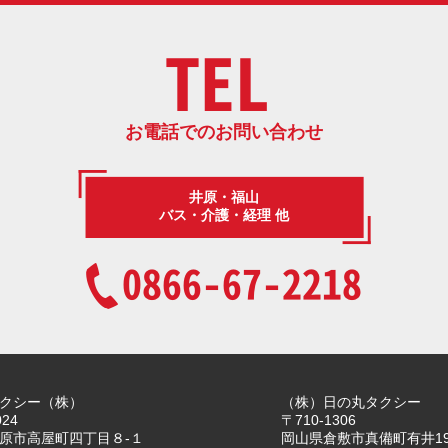
TEL
お電話でのお問い合わせ
井原・福山
バス・介護・経理 他
0866-67-2218
クシー（株）
（株）日の丸タクシー
024
〒710-1306
原市高屋町四丁目８-１
岡山県倉敷市真備町有井19