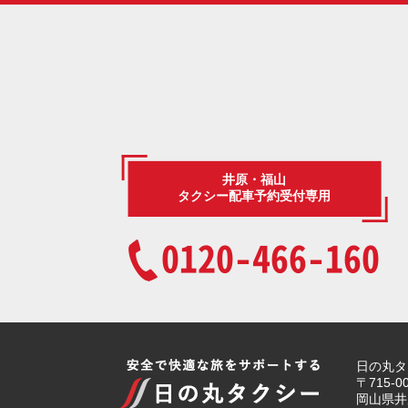
井原・福山
タクシー配車予約受付専用
0120-466-160
日の丸タ
〒715-0
岡山県井