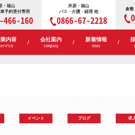
原・福山
井原・福山
倉敷
配車予約受付専用
バス・介護・経理 他
0
-466-160
0866-67-2218
事業内容
会社案内
新着情報
service
company
news
ン
イベント
ブログ
求