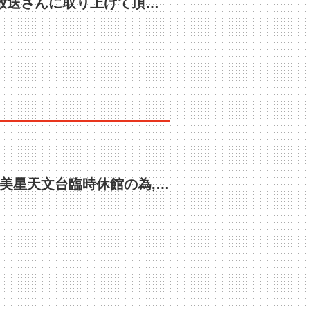
12月26日までの無料周遊ツアー 瀬戸内海放送さんに取り上げて頂きました！
【臨時休館】12月4日（土）ナイトツアーは美星天文台臨時休館の為,運行を取りやめました。