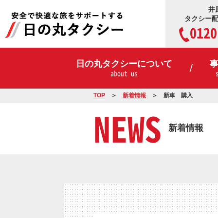
井
タクシー
0120
日の丸タクシーについて
about us
TOP
新着情報
新車 購入
NEWS
新着情報