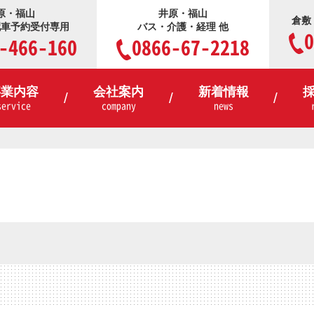
原・福山
井原・福山
倉敷
配車予約受付専用
バス・介護・経理 他
0
-466-160
0866-67-2218
事業内容
会社案内
新着情報
service
company
news