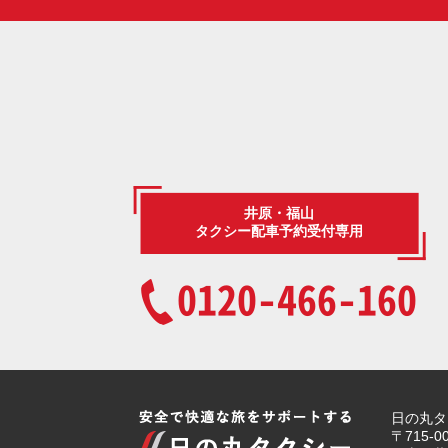
井原・福山
タクシー配車予約受付専用
0120-466-160
日の丸タ
〒715-0