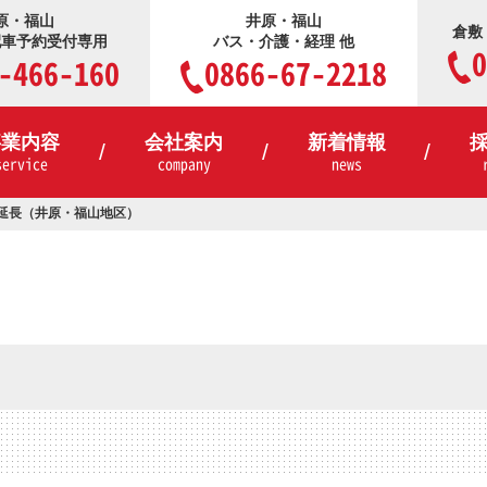
原・福山
井原・福山
倉敷
配車予約受付専用
バス・介護・経理 他
0
-466-160
0866-67-2218
事業内容
会社案内
新着情報
service
company
news
延長（井原・福山地区）