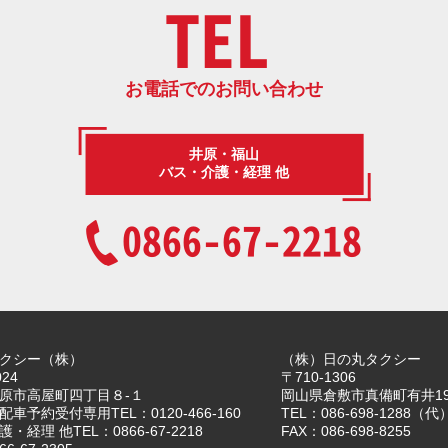
TEL
お電話でのお問い合わせ
井原・福山
バス・介護・経理 他
0866-67-2218
クシー（株）
（株）日の丸タクシー
024
〒710-1306
原市高屋町四丁目８-１
岡山県倉敷市真備町有井19
車予約受付専用TEL：0120-466-160
TEL：086-698-1288（代
・経理 他TEL：0866-67-2218
FAX：086-698-8255