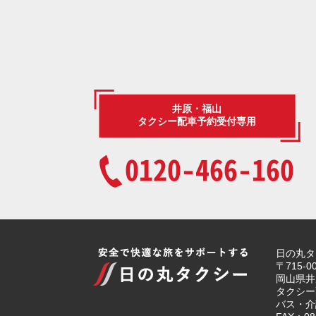
井原・福山
タクシー配車予約受付専用
0120-466-160
日の丸タ
〒715-0
岡山県井
タクシー配
バス・介護