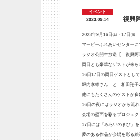
イベント
復興
2023.09.14
2023年9月16日㈯・17日㈰
マービーふれあいセンターに
ラジオ公開生放送【 復興阿
両日とも豪華なゲストが来ら
16日17日の両日ゲストとし
堀内孝雄さん と 相田翔子
他にもたくさんのゲストが多
16日の夜にはラジオから流
会場の壁面を彩るプロジェク
17日には「みらいのまび」
夢のある作品が会場を彩る絵