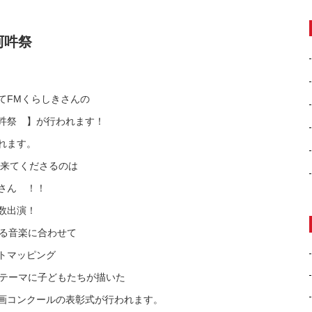
阿吽祭
てFMくらしきさんの
吽祭 】が行われます！
れます。
て来てくださるのは
さん ！！
数出演！
れる音楽に合わせて
トマッピング
をテーマに子どもたちが描いた
画コンクールの表彰式が行われます。