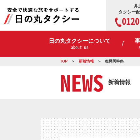
井
タクシー
0120
日の丸タクシーについて
about us
TOP
新着情報
復興阿吽祭
NEWS
新着情報