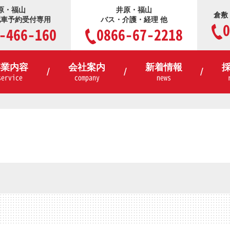
原・福山
井原・福山
倉敷
配車予約受付専用
バス・介護・経理 他
0
-466-160
0866-67-2218
事業内容
会社案内
新着情報
service
company
news