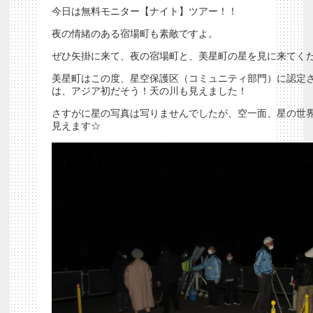
今日は無料モニター【ナイト】ツアー！！
夜の情緒のある宿場町も素敵ですよ。
ぜひ矢掛に来て、夜の宿場町と、美星町の星を見に来てく
美星町はこの度、星空保護区（コミュニティ部門）に認定
は、アジア初だそう！天の川も見えました！
さすがに星の写真は写りませんでしたが、空一面、星の世
見えます☆