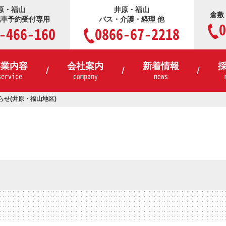
原・福山
井原・福山
倉敷
配車予約受付専用
バス・介護・経理 他
0
-466-160
0866-67-2218
事業内容
会社案内
新着情報
service
company
news
せ(井原・福山地区)