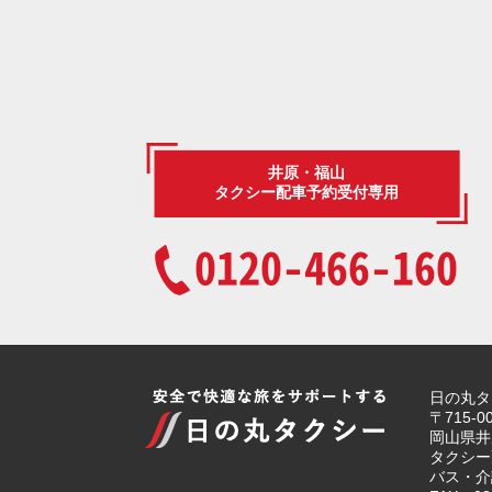
井原・福山
タクシー配車予約受付専用
0120-466-160
日の丸タ
〒715-0
岡山県井
タクシー配
バス・介護