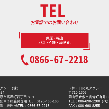
TEL
お電話でのお問い合わせ
井原・福山
バス・介護・経理 他
0866-67-2218
クシー（株）
（株）日の丸タクシー
024
〒710-1306
原市高屋町四丁目８-１
岡山県倉敷市真備町有井19
車予約受付専用TEL：0120-466-160
TEL：086-698-1288（代
・経理 他TEL：0866-67-2218
FAX：086-698-8255