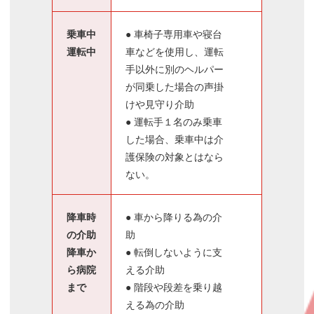
乗車中
● 車椅子専用車や寝台
運転中
車などを使用し、運転
手以外に別のヘルパー
が同乗した場合の声掛
けや見守り介助
● 運転手１名のみ乗車
した場合、乗車中は介
護保険の対象とはなら
ない。
降車時
● 車から降りる為の介
の介助
助
降車か
● 転倒しないように支
ら病院
える介助
まで
● 階段や段差を乗り越
える為の介助