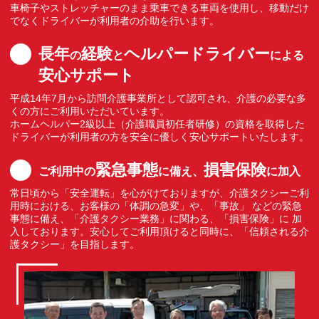
車椅子やストレッチャーのまま乗車できる車両を使用し、移動だけ
でなくドライバーが利用者の介助を行います。
長年
経験
ヘルパードライバー
の
と
による
安心サポート
平成14年7月から訪問介護事業所として認可され、介護の必要な多
くの方にご利用いただいています。
ホームヘルパー2級以上（介護職員初任者研修）の資格を取得した
ドライバーが利用者の方を安全に優しく安心サポートいたします。
緊急事態
損害保険
ご利用中の
に備え、
に加入
常日頃から「安全運転」を心がけておりますが、介護タクシーご利
用時における、お客様の「体調の急変」や、「事故」 などの緊急
事態に備え、「介護タクシー業務」に関わる、「損害保険」に 加
入しております。安心してご利用頂けると同時に、「信頼される介
護タクシー」を目指します。