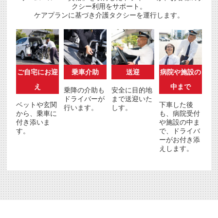
クシー利用をサポート。
ケアプランに基づき介護タクシーを運行します。
ご自宅にお迎
乗車介助
送迎
病院や施設の
え
中まで
乗降の介助も
安全に目的地
ドライバーが
まで送迎いた
ベットや玄関
下車した後
行います。
しす。
から、乗車に
も、病院受付
付き添いま
や施設の中ま
す。
で、ドライバ
ーがお付き添
えします。