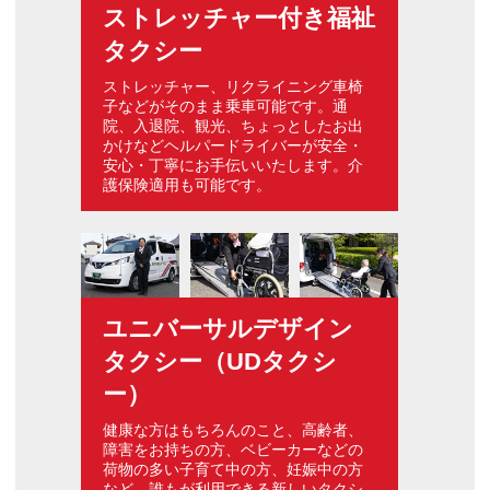
ストレッチャー付き福祉
タクシー
ストレッチャー、リクライニング車椅
子などがそのまま乗車可能です。通
院、入退院、観光、ちょっとしたお出
かけなどヘルパードライバーが安全・
安心・丁寧にお手伝いいたします。介
護保険適用も可能です。
ユニバーサルデザイン
タクシー（UDタクシ
ー）
健康な方はもちろんのこと、高齢者、
障害をお持ちの方、ベビーカーなどの
荷物の多い子育て中の方、妊娠中の方
など、誰もが利用できる新しいタクシ