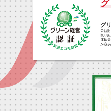
グ
グ
公益財
取り組
運輸業
が容易