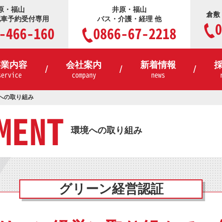
原・福山
井原・福山
倉敷
配車予約受付専用
バス・介護・経理 他
0
-466-160
0866-67-2218
事業内容
会社案内
新着情報
service
company
news
への取り組み
MENT
環境への取り組み
グリーン経営認証